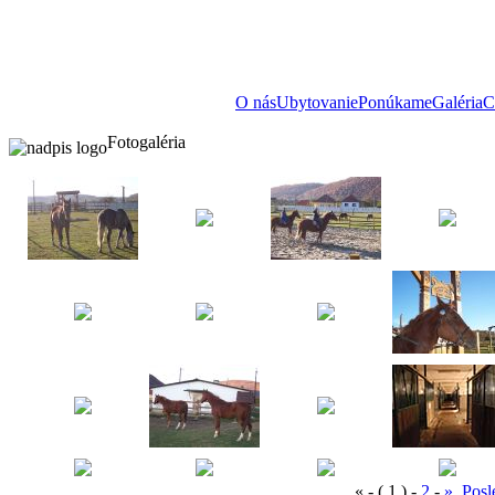
O nás
Ubytovanie
Ponúkame
Galéria
C
Fotogaléria
«
-
( 1 )
-
2
-
» Posl